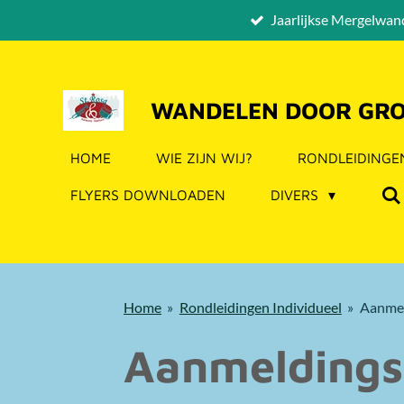
Jaarlijkse Mergelwan
Ga
direct
naar
de
WANDELEN DOOR GRO
hoofdinhoud
HOME
WIE ZIJN WIJ?
RONDLEIDING
FLYERS DOWNLOADEN
DIVERS
Home
»
Rondleidingen Individueel
»
Aanmel
Aanmeldings