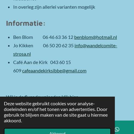
In overleg zijn allerlei varianten mogelijk
Informatie:
Ben Blom 06 46 63 36 12
benblom@hotmail.nl
Jo Kikken 06 50 20 62 35
info@wandelcomite-
strosa.nl
Café Aan de Kirk 043 60 15
609
cafeaandekirksibbe@gmail.com
W
il je de flyer downloaden
klik hier
Deze website gebruikt cookies voor analyse-
doeleinden en/of het tonen van advertenties. Door
meer info
klik hier
gebruik te blijven maken van de site gaat u hiermee
akkoord.
Akkoord